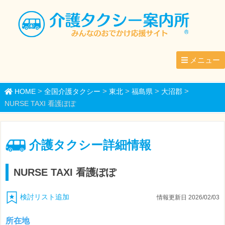
メニュー
>
>
>
>
>
HOME
全国介護タクシー
東北
福島県
大沼郡
NURSE TAXI 看護ぽぽ
介護タクシー詳細情報
NURSE TAXI 看護ぽぽ
検討リスト追加
情報更新日 2026/02/03
所在地