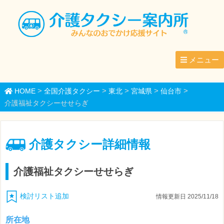
メニュー
>
>
>
>
>
HOME
全国介護タクシー
東北
宮城県
仙台市
介護福祉タクシーせせらぎ
介護タクシー詳細情報
介護福祉タクシーせせらぎ
検討リスト追加
情報更新日 2025/11/18
所在地