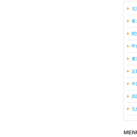
北
東
関
甲
東
近
中
四
九
MEN