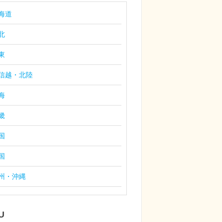
海道
北
東
信越・北陸
海
畿
国
国
州・沖縄
U