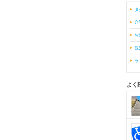
タ
介
お
観
ラ
よく