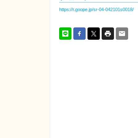
https://r.goope.jp/sr-04-042101s0018/