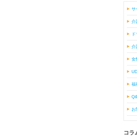
サ
介
ド
介
女
U
福
Q
お
コラ