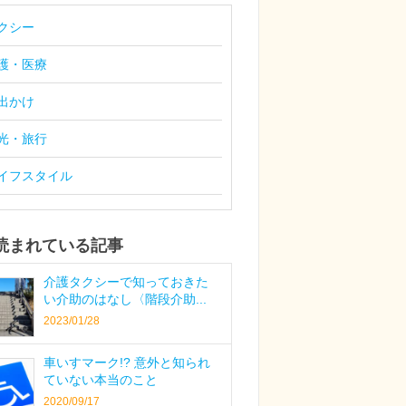
クシー
護・医療
出かけ
光・旅行
イフスタイル
読まれている記事
介護タクシーで知っておきた
い介助のはなし〈階段介助...
2023/01/28
車いすマーク!? 意外と知られ
ていない本当のこと
2020/09/17