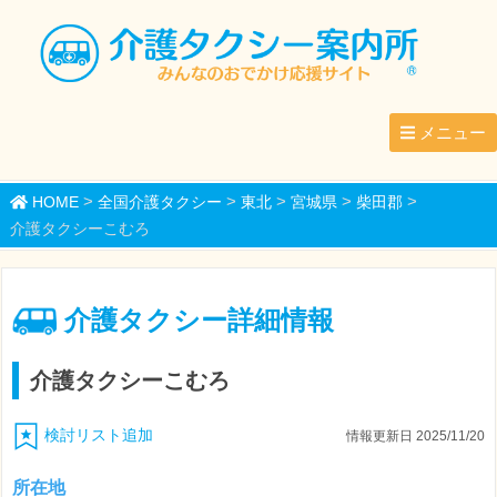
メニュー
>
>
>
>
>
HOME
全国介護タクシー
東北
宮城県
柴田郡
介護タクシーこむろ
介護タクシー詳細情報
介護タクシーこむろ
検討リスト追加
情報更新日 2025/11/20
所在地