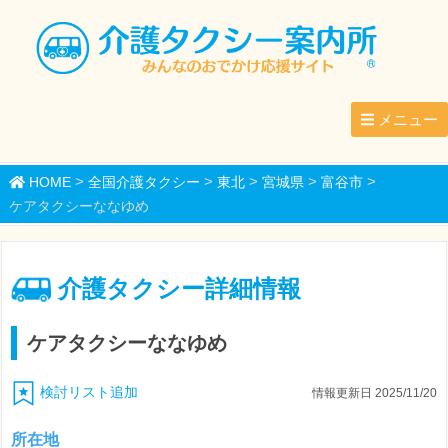
メニュー
>
>
>
>
>
HOME
全国介護タクシー
東北
宮城県
富谷市
ケアタクシーななゆめ
介護タクシー詳細情報
ケアタクシーななゆめ
検討リスト追加
情報更新日 2025/11/20
所在地