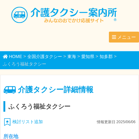
メニュー
>
>
>
>
>
HOME
全国介護タクシー
東海
愛知県
知多郡
ふくろう福祉タクシー
介護タクシー詳細情報
ふくろう福祉タクシー
検討リスト追加
情報更新日 2025/06/06
所在地