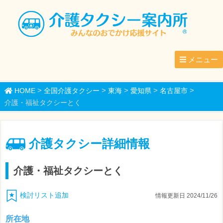
メニュー
>
>
>
>
>
HOME
全国介護タクシー
東海
愛知県
名古屋市
介護・福祉タクシーとく
介護タクシー詳細情報
介護・福祉タクシーとく
検討リスト追加
情報更新日 2024/11/26
所在地