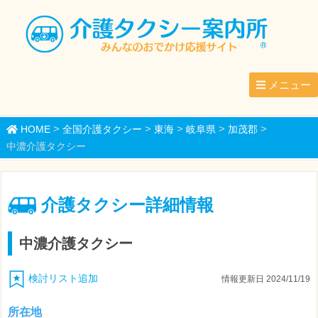
メニュー
>
>
>
>
>
HOME
全国介護タクシー
東海
岐阜県
加茂郡
中濃介護タクシー
介護タクシー詳細情報
中濃介護タクシー
検討リスト追加
情報更新日 2024/11/19
所在地