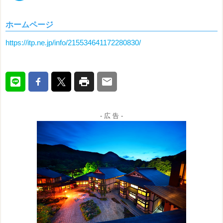
ホームページ
https://itp.ne.jp/info/215534641172280830/
- 広 告 -