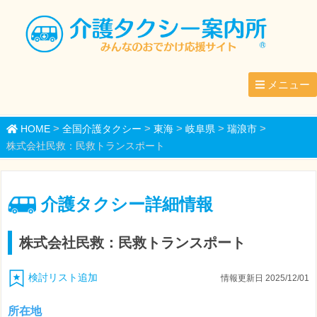
メニュー
>
>
>
>
>
HOME
全国介護タクシー
東海
岐阜県
瑞浪市
株式会社民救：民救トランスポート
介護タクシー詳細情報
株式会社民救：民救トランスポート
検討リスト追加
情報更新日 2025/12/01
所在地