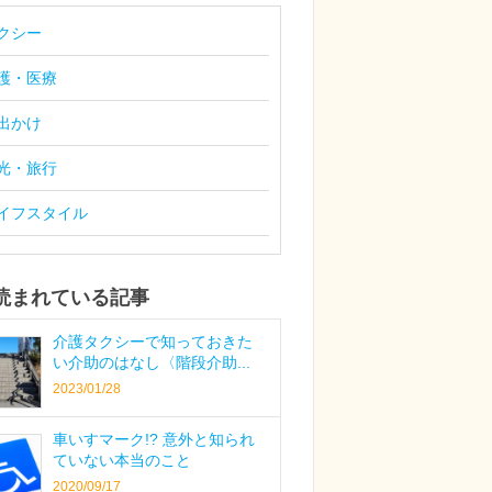
クシー
護・医療
出かけ
光・旅行
イフスタイル
読まれている記事
介護タクシーで知っておきた
い介助のはなし〈階段介助...
2023/01/28
車いすマーク!? 意外と知られ
ていない本当のこと
2020/09/17