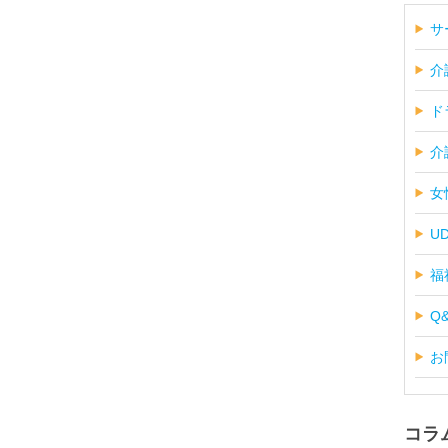
サ
介
ド
介
女
U
福
Q
お
コラ