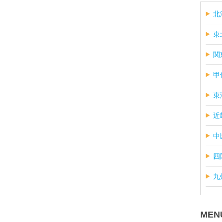
北
東
関
甲
東
近
中
四
九
MEN