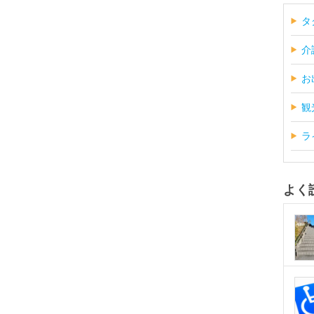
タ
介
お
観
ラ
よく