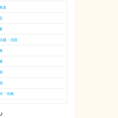
海道
北
東
信越・北陸
海
畿
国
国
州・沖縄
U