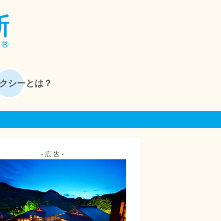
クシーとは？
- 広 告 -