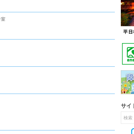
号室
サイ