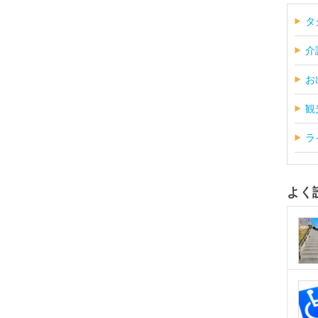
タ
介
お
観
ラ
よく