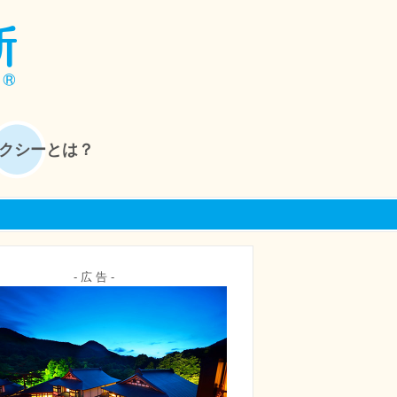
クシーとは？
- 広 告 -