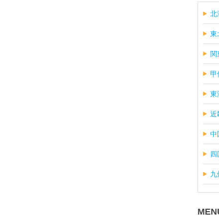
北
東
関
甲
東
近
中
四
九
MEN