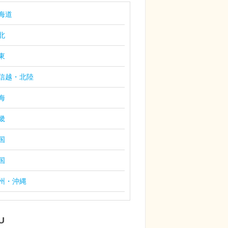
海道
北
東
信越・北陸
海
畿
国
国
州・沖縄
U