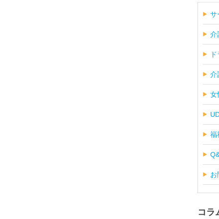
サ
介
ド
介
女
U
福
Q
お
コラ