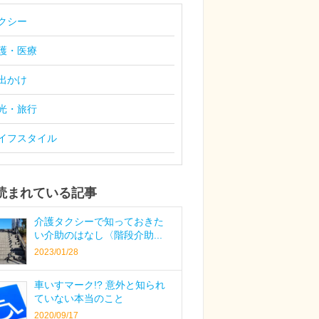
クシー
護・医療
出かけ
光・旅行
イフスタイル
読まれている記事
介護タクシーで知っておきた
い介助のはなし〈階段介助...
2023/01/28
車いすマーク!? 意外と知られ
ていない本当のこと
2020/09/17