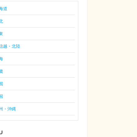
海道
北
東
信越・北陸
海
畿
国
国
州・沖縄
U