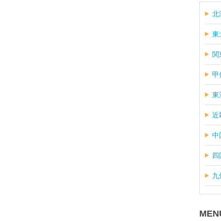
北
東
関
甲
東
近
中
四
九
MEN