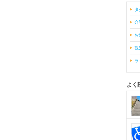
タ
介
お
観
ラ
よく