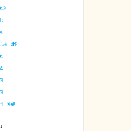
海道
北
東
信越・北陸
海
畿
国
国
州・沖縄
U