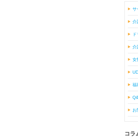
サ
介
ド
介
女
U
福
Q
お
コラ