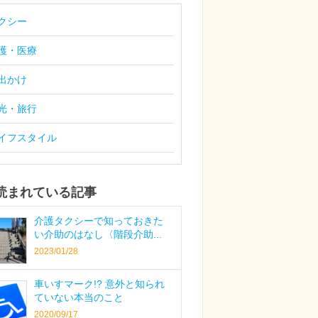
クシー
護・医療
出かけ
光・旅行
イフスタイル
読まれている記事
介護タクシーで知っておきた
い介助のはなし〈階段介助...
2023/01/28
車いすマーク!? 意外と知られ
ていない本当のこと
2020/09/17