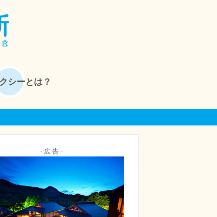
クシーとは？
- 広 告 -